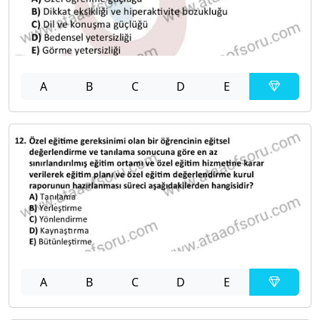
A
B
C
D
E
A
B
C
D
E