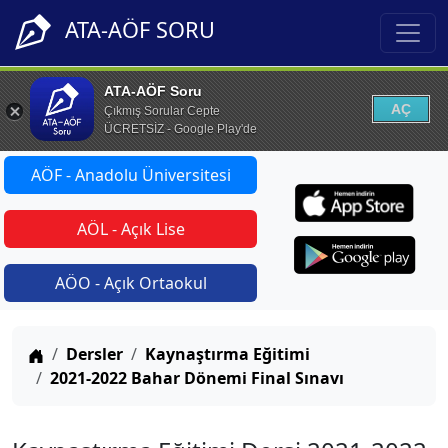
ATA-AÖF SORU
ATA-AÖF Soru
AÇ
Çıkmış Sorular Cepte
ÜCRETSİZ - Google Play'de
AÖF - Anadolu Üniversitesi
AÖL - Açık Lise
AÖO - Açık Ortaokul
Anasayfa
Dersler
Kaynaştırma Eğitimi
2021-2022 Bahar Dönemi Final Sınavı