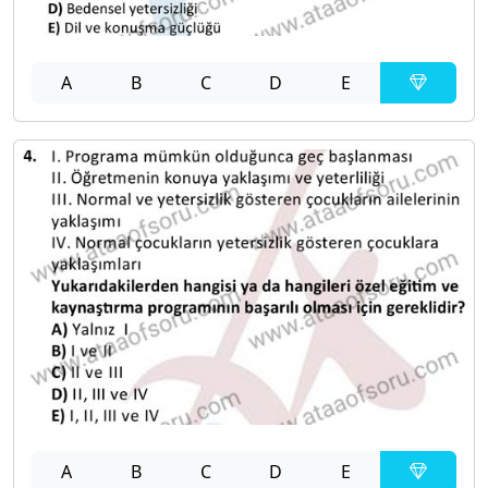
A
B
C
D
E
A
B
C
D
E