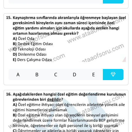
A
B
C
D
E