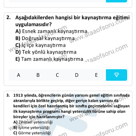
A
B
C
D
E