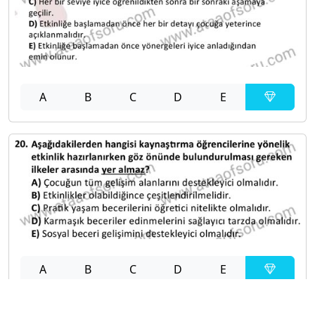
A
B
C
D
E
A
B
C
D
E
Diğer Sınavlar