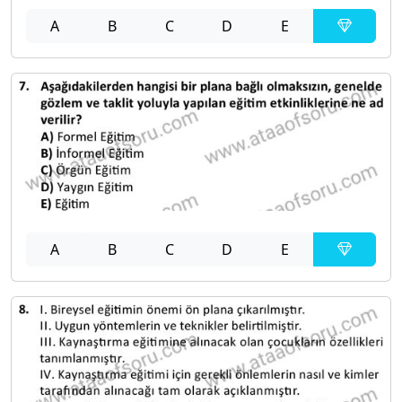
A
B
C
D
E
A
B
C
D
E