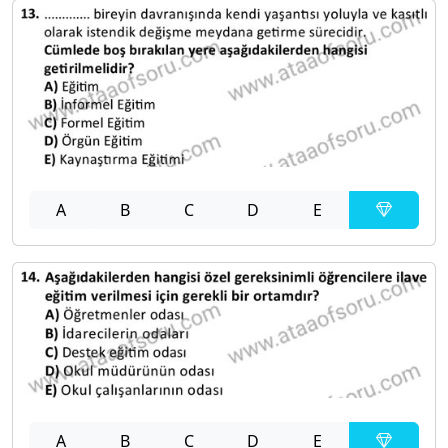
A
B
C
D
E
A
B
C
D
E