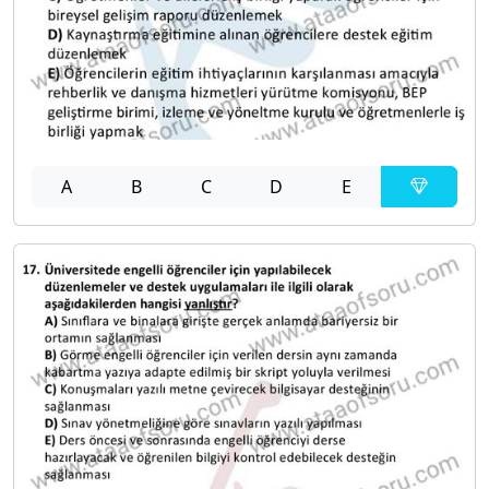
A
B
C
D
E