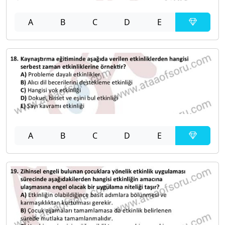
A
B
C
D
E
A
B
C
D
E