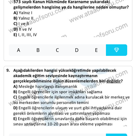
A
B
C
D
E