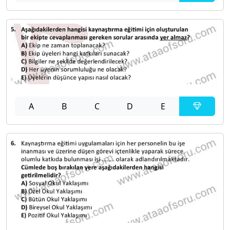
A
B
C
D
E