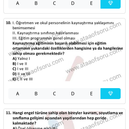
A
B
C
D
E
A
B
C
D
E