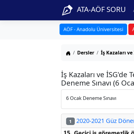
ATA-AÖF SORU
AÖF - Anadolu Üniversitesi
Anasayfa
Dersler
İş Kazaları v
İş Kazaları ve İSG'de 
Deneme Sınavı (6 Oca
6 Ocak Deneme Sınavı
2020-2021 Güz Dönemi
1