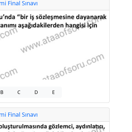
 Final Sınavı
B
C
D
E
 Final Sınavı