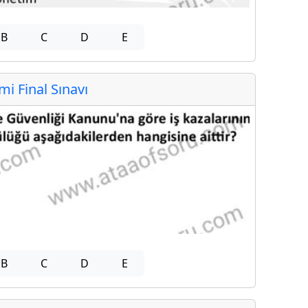
B
C
D
E
 Final Sınavı
B
C
D
E