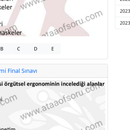
2023
2023
B
C
D
E
 Final Sınavı