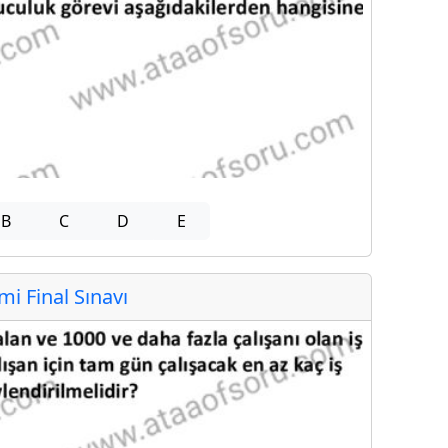
B
C
D
E
 Final Sınavı