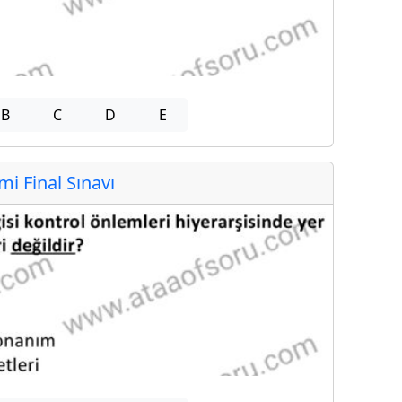
B
C
D
E
 Final Sınavı