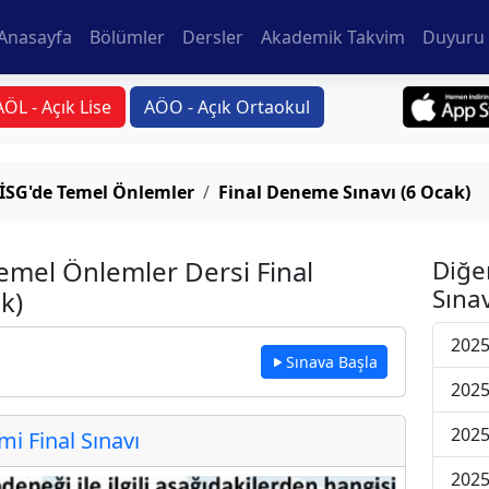
Anasayfa
Bölümler
Dersler
Akademik Takvim
Duyuru 
AÖL - Açık Lise
AÖO - Açık Ortaokul
e İSG'de Temel Önlemler
Final Deneme Sınavı (6 Ocak)
Temel Önlemler Dersi Final
Diğe
Sınav
k)
2025
Sınava Başla
2025
2025
 Final Sınavı
2025