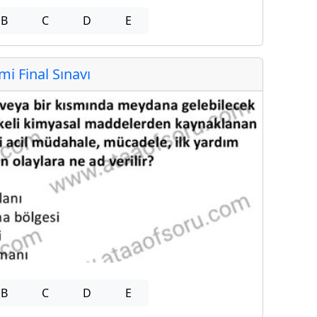
B
C
D
E
 Final Sınavı
B
C
D
E