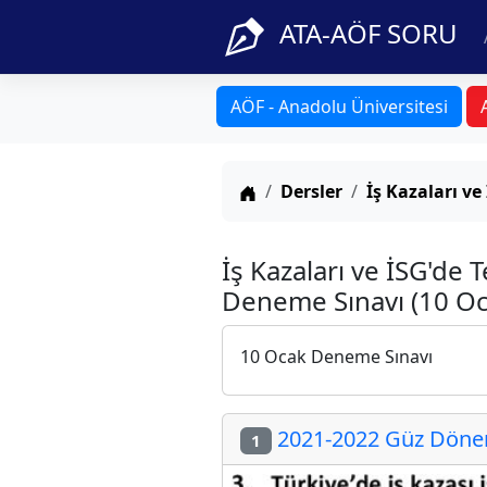
ATA-AÖF SORU
AÖF - Anadolu Üniversitesi
Anasayfa
Dersler
İş Kazaları v
İş Kazaları ve İSG'de 
Deneme Sınavı (10 Oc
10 Ocak Deneme Sınavı
2021-2022 Güz Dönemi
1