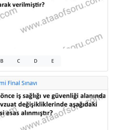
B
C
D
E
 Final Sınavı