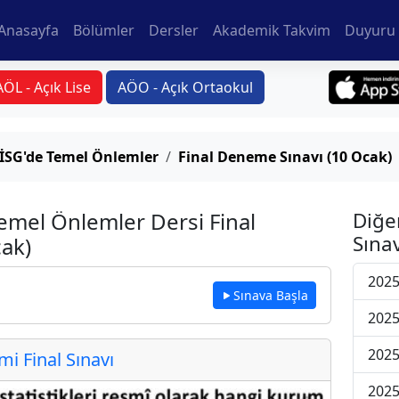
Anasayfa
Bölümler
Dersler
Akademik Takvim
Duyuru 
AÖL - Açık Lise
AÖO - Açık Ortaokul
e İSG'de Temel Önlemler
Final Deneme Sınavı (10 Ocak)
Temel Önlemler Dersi Final
Diğe
Sınav
ak)
2025
Sınava Başla
2025
2025
 Final Sınavı
2025