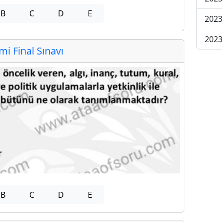
B
C
D
E
2023
2023
 Final Sınavı
B
C
D
E