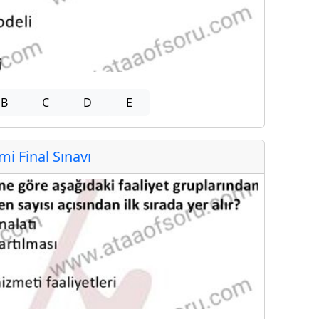
B
C
D
E
 Final Sınavı