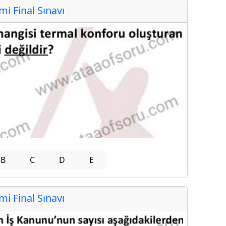
 Final Sınavı
B
C
D
E
 Final Sınavı