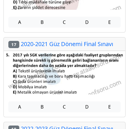
A
B
C
D
E
2020-2021 Güz Dönemi Final Sınavı
17
A
B
C
D
E
2022-2023 Güz Dönemi Final Sınavı
18