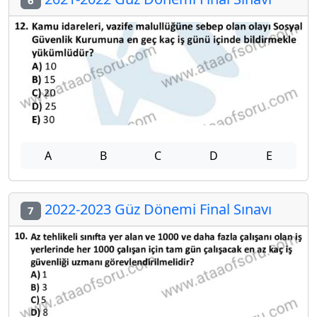
6
A
B
C
D
E
2022-2023 Güz Dönemi Final Sınavı
7