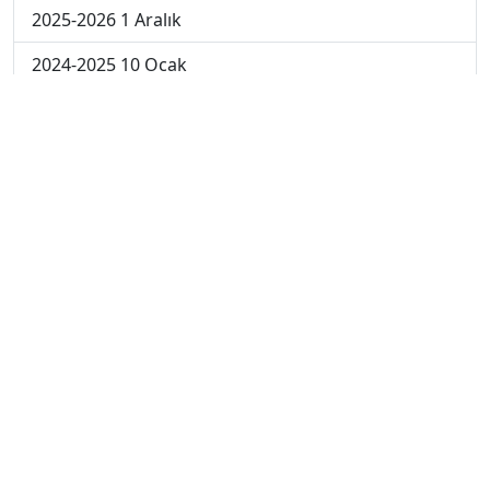
2025-2026 1 Aralık
2024-2025 10 Ocak
2024-2025 9 Ocak
2024-2025 8 Ocak
2024-2025 7 Ocak
2024-2025 6 Ocak
2024-2025 6. Hafta
2024-2025 5. Hafta
2024-2025 4. Hafta
2024-2025 3. Hafta
2024-2025 2. Hafta