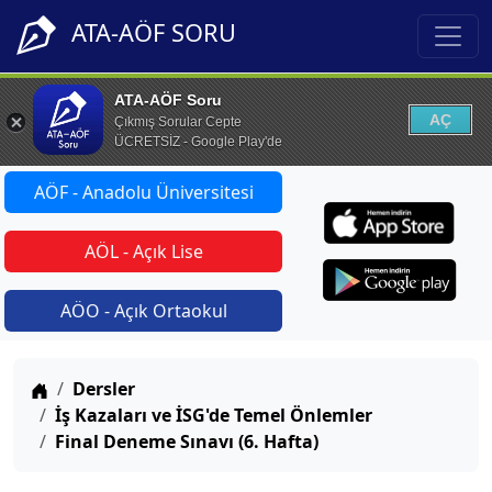
ATA-AÖF SORU
ATA-AÖF Soru
AÇ
Çıkmış Sorular Cepte
ÜCRETSİZ - Google Play'de
AÖF - Anadolu Üniversitesi
AÖL - Açık Lise
AÖO - Açık Ortaokul
Anasayfa
Dersler
İş Kazaları ve İSG'de Temel Önlemler
Final Deneme Sınavı (6. Hafta)