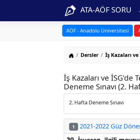
ATA-AÖF SORU
AÖF - Anadolu Üniversitesi
Anasayfa
Dersler
İş Kazaları v
İş Kazaları ve İSG'de 
Deneme Sınavı (2. Haf
2. Hafta Deneme Sınavı
2021-2022 Güz Dönemi
1