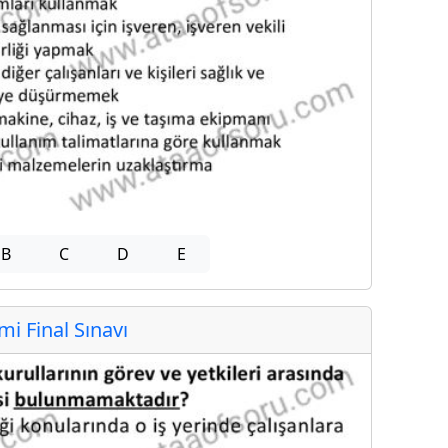
B
C
D
E
 Final Sınavı