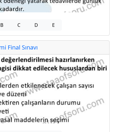
B
C
D
E
 Final Sınavı