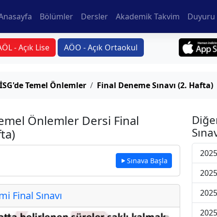
Anasayfa
Bölümler
Dersler
Akademik Takvim
Duyuru 
AÖL - Açık Lise
AÖO - Açık Ortaokul
e İSG'de Temel Önlemler
Final Deneme Sınavı (2. Hafta)
Temel Önlemler Dersi Final
Diğe
Sınav
ta)
2025
Sınava Başla
2025
2025
 Final Sınavı
2025