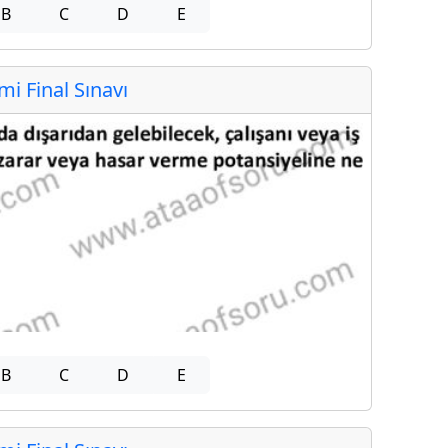
B
C
D
E
 Final Sınavı
B
C
D
E