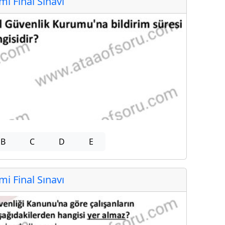
 Final Sınavı
B
C
D
E
 Final Sınavı