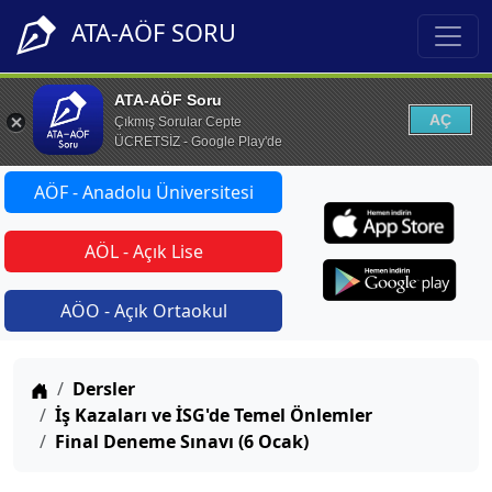
ATA-AÖF SORU
ATA-AÖF Soru
AÇ
Çıkmış Sorular Cepte
ÜCRETSİZ - Google Play'de
AÖF - Anadolu Üniversitesi
AÖL - Açık Lise
AÖO - Açık Ortaokul
Anasayfa
Dersler
İş Kazaları ve İSG'de Temel Önlemler
Final Deneme Sınavı (6 Ocak)