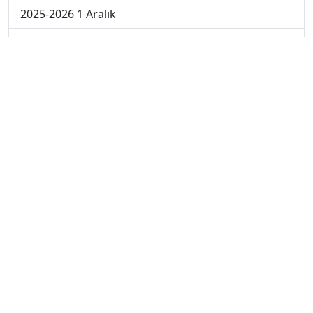
2025-2026 1 Aralık
2024-2025 10 Ocak
2024-2025 9 Ocak
2024-2025 8 Ocak
2024-2025 7 Ocak
2024-2025 6 Ocak
2024-2025 6. Hafta
2024-2025 5. Hafta
2024-2025 4. Hafta
2024-2025 3. Hafta
2024-2025 2. Hafta