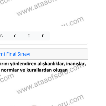
B
C
D
E
 Final Sınavı