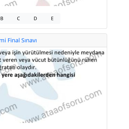
B
C
D
E
 Final Sınavı