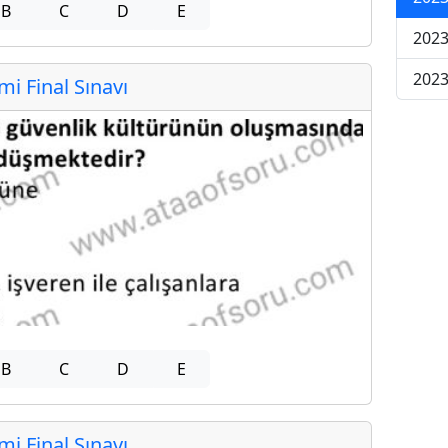
B
C
D
E
2023
2023
 Final Sınavı
B
C
D
E
 Final Sınavı