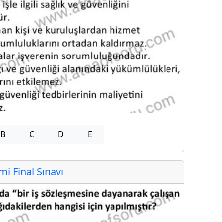
B
C
D
E
 Final Sınavı