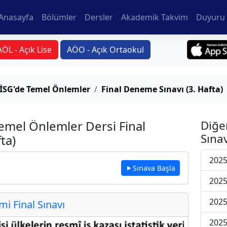
Anasayfa
Bölümler
Dersler
Akademik Takvim
Duyuru 
AÖL - Açık Lise
AÖO - Açık Ortaokul
e İSG'de Temel Önlemler
Final Deneme Sınavı (3. Hafta)
Temel Önlemler Dersi Final
Diğe
Sınav
ta)
2025
Sınava Başla
2025
2025
 Final Sınavı
2025