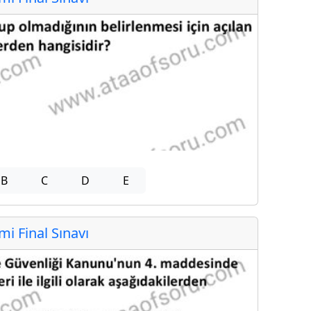
B
C
D
E
 Final Sınavı