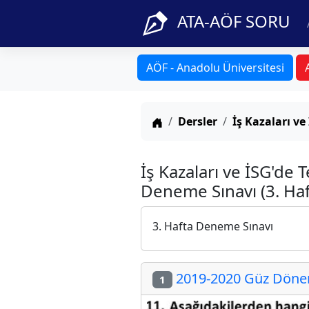
ATA-AÖF SORU
AÖF - Anadolu Üniversitesi
Anasayfa
Dersler
İş Kazaları v
İş Kazaları ve İSG'de 
Deneme Sınavı (3. Haf
3. Hafta Deneme Sınavı
2019-2020 Güz Dönemi
1