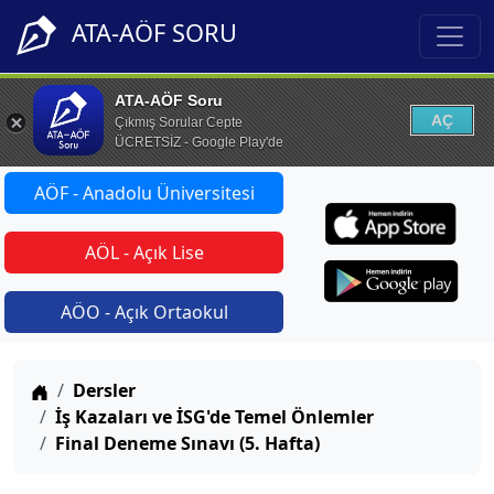
ATA-AÖF SORU
ATA-AÖF Soru
AÇ
Çıkmış Sorular Cepte
ÜCRETSİZ - Google Play'de
AÖF - Anadolu Üniversitesi
AÖL - Açık Lise
AÖO - Açık Ortaokul
Anasayfa
Dersler
İş Kazaları ve İSG'de Temel Önlemler
Final Deneme Sınavı (5. Hafta)