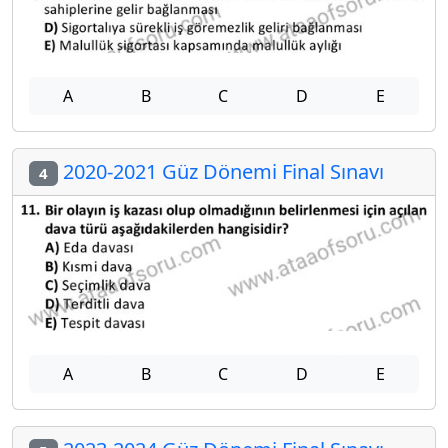
A
B
C
D
E
2020-2021 Güz Dönemi Final Sınavı
4
A
B
C
D
E