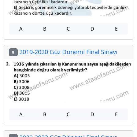
A
B
C
D
E
2019-2020 Güz Dönemi Final Sınavı
5
A
B
C
D
E