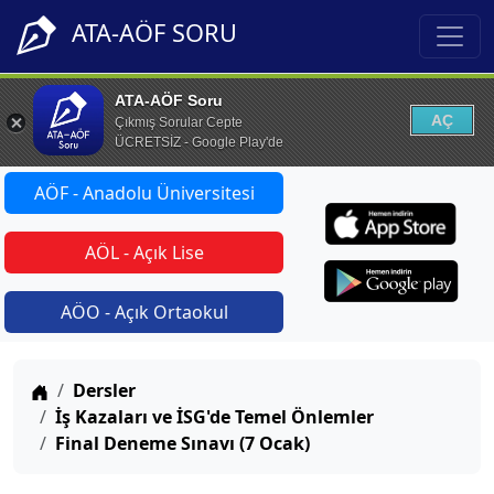
ATA-AÖF SORU
ATA-AÖF Soru
AÇ
Çıkmış Sorular Cepte
ÜCRETSİZ - Google Play'de
AÖF - Anadolu Üniversitesi
AÖL - Açık Lise
AÖO - Açık Ortaokul
Anasayfa
Dersler
İş Kazaları ve İSG'de Temel Önlemler
Final Deneme Sınavı (7 Ocak)