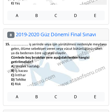
A
B
C
D
E
2019-2020 Güz Dönemi Final Sınavı
8
A
B
C
D
E