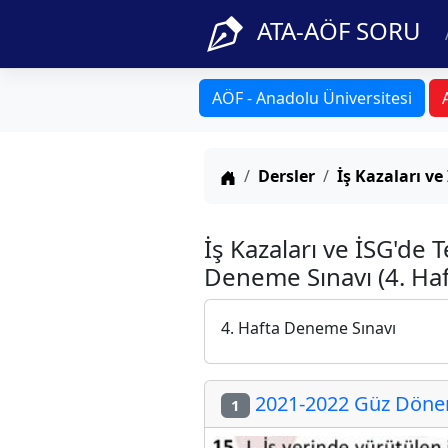
ATA-AÖF SORU
AÖF - Anadolu Üniversitesi
Anasayfa
Dersler
İş Kazaları v
İş Kazaları ve İSG'de 
Deneme Sınavı (4. Haf
4. Hafta Deneme Sınavı
2021-2022 Güz Dönemi
1