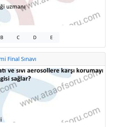
B
C
D
E
 Final Sınavı