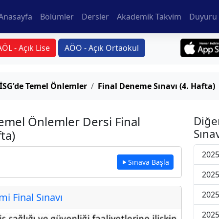
Anasayfa
Bölümler
Dersler
Akademik Takvim
Duyuru 
AÖL - Açık Lise
AÖO - Açık Ortaokul
e İSG'de Temel Önlemler
Final Deneme Sınavı (4. Hafta)
Temel Önlemler Dersi Final
Diğe
Sınav
ta)
2025
Sınava Başla
2025
2025
 Final Sınavı
2025