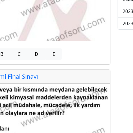
2023
2023
B
C
D
E
 Final Sınavı