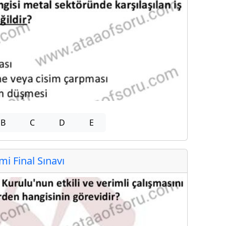
B
C
D
E
 Final Sınavı