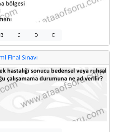
B
C
D
E
 Final Sınavı