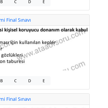
B
C
D
E
 Final Sınavı
B
C
D
E
 Final Sınavı