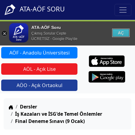
ATA-AÖF SORU
ATA-AÖF Soru
AÇ
Çıkmış Sorular Cepte
ÜCRETSİZ - Google Play'de
AÖF - Anadolu Üniversitesi
AÖL - Açık Lise
AÖO - Açık Ortaokul
Anasayfa
Dersler
İş Kazaları ve İSG'de Temel Önlemler
Final Deneme Sınavı (9 Ocak)