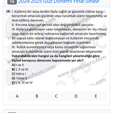
2024-2025 Güz Dönemi Final Sınavı
16
A
B
C
D
E