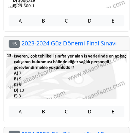
A
B
C
D
E
2023-2024 Güz Dönemi Final Sınavı
15
A
B
C
D
E