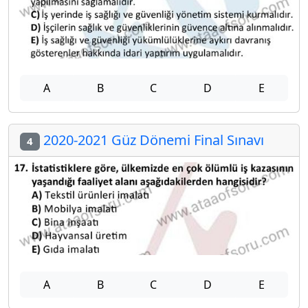
A
B
C
D
E
2020-2021 Güz Dönemi Final Sınavı
4
A
B
C
D
E