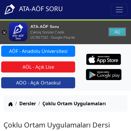
ATA-AÖF SORU
ATA-AÖF Soru
AÇ
Çıkmış Sorular Cepte
ÜCRETSİZ - Google Play'de
AÖF - Anadolu Üniversitesi
AÖL - Açık Lise
AÖO - Açık Ortaokul
Anasayfa
Dersler
Çoklu Ortam Uygulamaları
Çoklu Ortam Uygulamaları Dersi