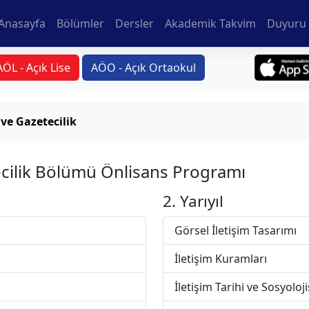
Anasayfa
Bölümler
Dersler
Akademik Takvim
Duyuru 
AÖL - Açık Lise
AÖO - Açık Ortaokul
ve Gazetecilik
cilik Bölümü Önlisans Programı
2. Yarıyıl
Görsel İletişim Tasarımı
İletişim Kuramları
İletişim Tarihi ve Sosyoloji