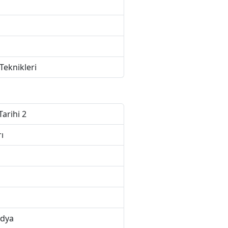
eknikleri
Tarihi 2
ı
edya