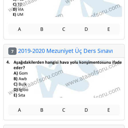
A
B
C
D
E
2019-2020 Mezuniyet Üç Ders Sınavı
7
A
B
C
D
E