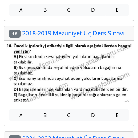
A
B
C
D
E
2018-2019 Mezuniyet Üç Ders Sınavı
18
A
B
C
D
E