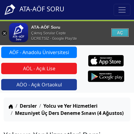
ATA-AÖF SORU
ATA-AÖF Soru
AÇ
Çıkmış Sorular Cepte
ÜCRETSİZ - Google Play'de
AÖF - Anadolu Üniversitesi
AÖL - Açık Lise
AÖO - Açık Ortaokul
Anasayfa
Dersler
Yolcu ve Yer Hizmetleri
Mezuniyet Üç Ders Deneme Sınavı (4 Ağustos)