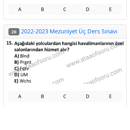
A
B
C
D
E
2022-2023 Mezuniyet Üç Ders Sınavı
20
A
B
C
D
E
Diğer Mezuniyet Üç Ders Deneme
Sınavları