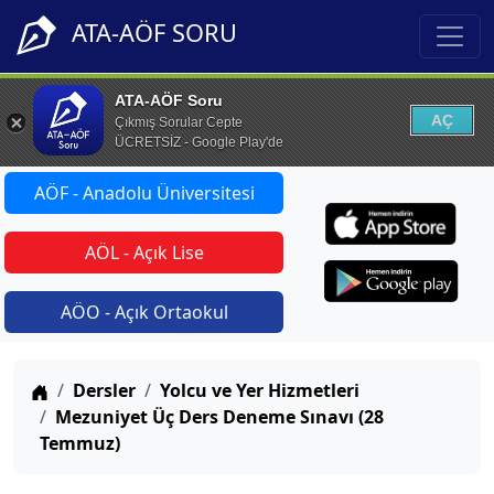
ATA-AÖF SORU
ATA-AÖF Soru
AÇ
Çıkmış Sorular Cepte
ÜCRETSİZ - Google Play'de
AÖF - Anadolu Üniversitesi
AÖL - Açık Lise
AÖO - Açık Ortaokul
Anasayfa
Dersler
Yolcu ve Yer Hizmetleri
Mezuniyet Üç Ders Deneme Sınavı (28
Temmuz)