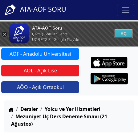
ATA-AÖF SORU
ATA-AÖF Soru
AÇ
Çıkmış Sorular Cepte
ÜCRETSİZ - Google Play'de
AÖF - Anadolu Üniversitesi
AÖL - Açık Lise
AÖO - Açık Ortaokul
Anasayfa
Dersler
Yolcu ve Yer Hizmetleri
Mezuniyet Üç Ders Deneme Sınavı (21
Ağustos)