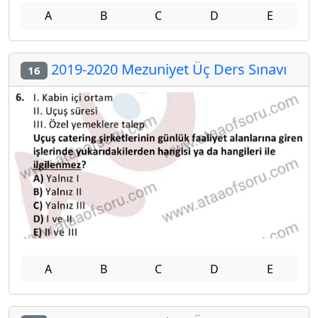
A
B
C
D
E
2019-2020 Mezuniyet Üç Ders Sınavı
16
A
B
C
D
E