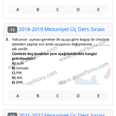
A
B
C
D
E
2018-2019 Mezuniyet Üç Ders Sınavı
13
A
B
C
D
E
2021-2022 Mezuniyet Üç Ders Sınavı
14