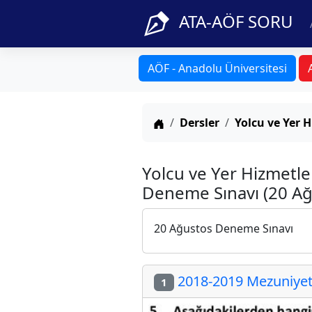
ATA-AÖF SORU
AÖF - Anadolu Üniversitesi
Anasayfa
Dersler
Yolcu ve Yer H
Yolcu ve Yer Hizmetle
Deneme Sınavı (20 Ağ
20 Ağustos Deneme Sınavı
2018-2019 Mezuniyet 
1