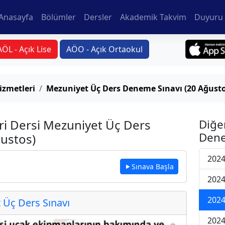
Anasayfa
Bölümler
Dersler
Akademik Takvim
Duyuru 
AÖL - Açık Lise
AÖO - Açık Ortaokul
izmetleri
Mezuniyet Üç Ders Deneme Sınavı (20 Ağusto
ri Dersi Mezuniyet Üç Ders
Diğe
Dene
ustos)
2024
Sınava Başla
2024
2024
Üç Ders Sınavı
2024