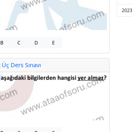
2023
B
C
D
E
Üç Ders Sınavı