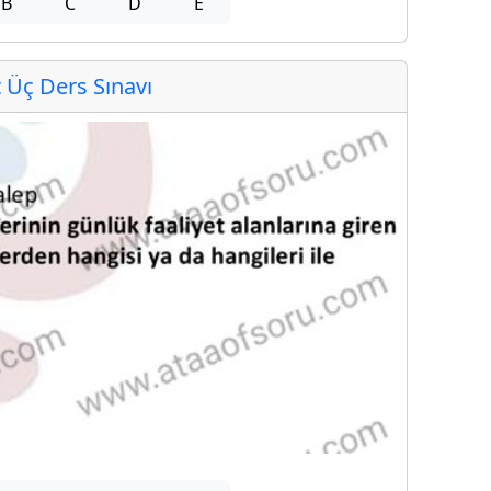
B
C
D
E
Üç Ders Sınavı