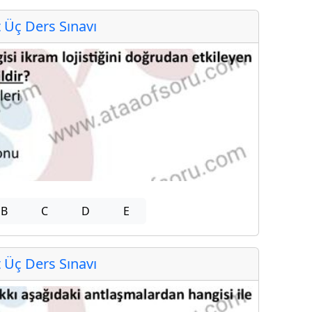
Üç Ders Sınavı
B
C
D
E
Üç Ders Sınavı