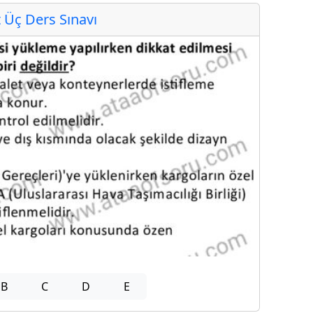
Üç Ders Sınavı
B
C
D
E