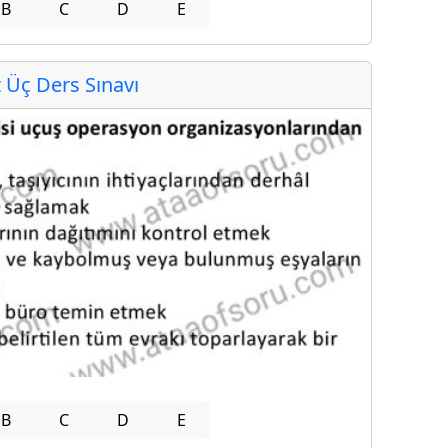
B
C
D
E
Üç Ders Sınavı
B
C
D
E