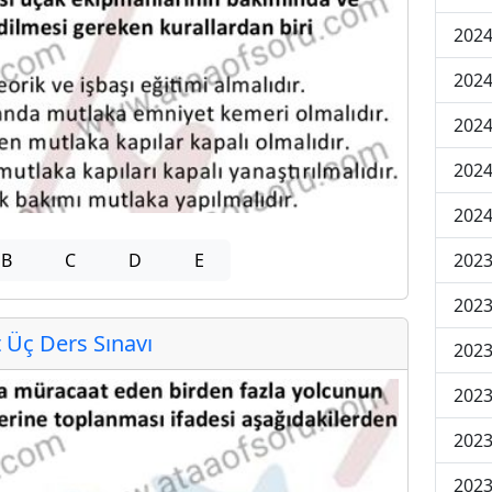
2024
2024
2024
202
202
B
C
D
E
2023
2023
Üç Ders Sınavı
2023
2023
2023
2023