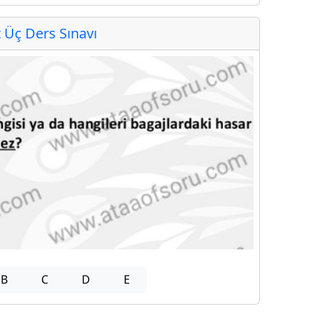
Üç Ders Sınavı
B
C
D
E