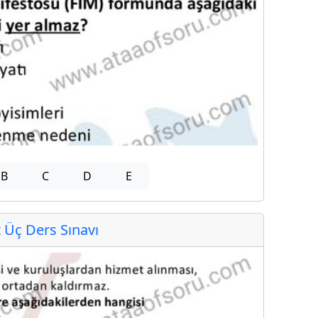
B
C
D
E
Üç Ders Sınavı