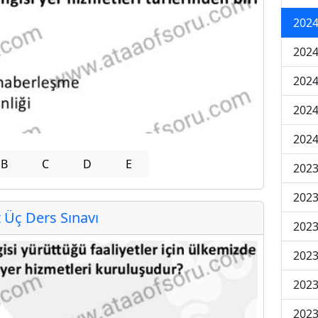
2024
2024
2024
202
202
B
C
D
E
2023
2023
Üç Ders Sınavı
2023
2023
2023
2023