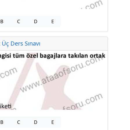
B
C
D
E
Üç Ders Sınavı
B
C
D
E