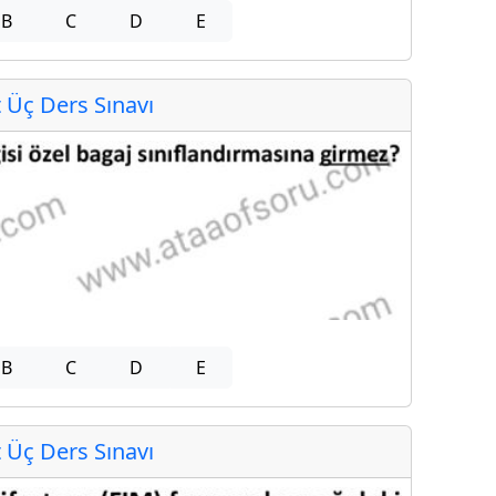
B
C
D
E
Üç Ders Sınavı
B
C
D
E
Üç Ders Sınavı