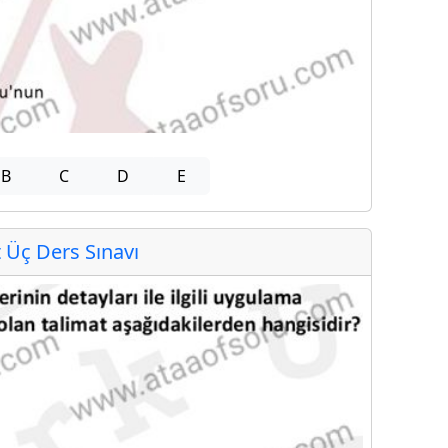
B
C
D
E
Üç Ders Sınavı