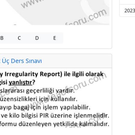
2023
B
C
D
E
Üç Ders Sınavı