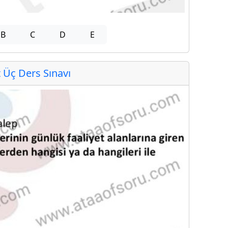
B
C
D
E
Üç Ders Sınavı