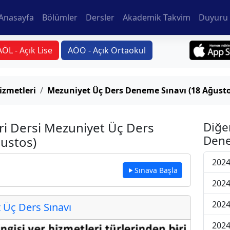
Anasayfa
Bölümler
Dersler
Akademik Takvim
Duyuru 
AÖL - Açık Lise
AÖO - Açık Ortaokul
izmetleri
Mezuniyet Üç Ders Deneme Sınavı (18 Ağusto
ri Dersi Mezuniyet Üç Ders
Diğe
Dene
ustos)
2024
Sınava Başla
2024
2024
Üç Ders Sınavı
2024