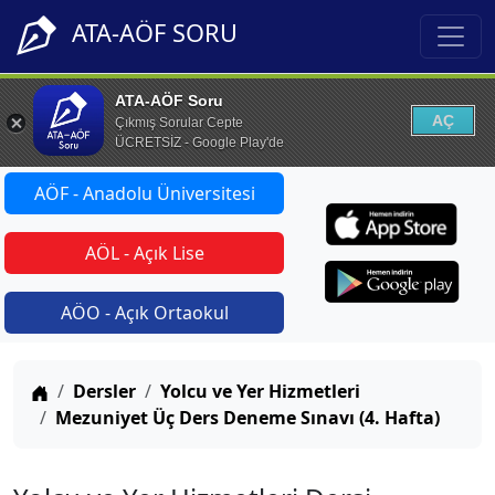
ATA-AÖF SORU
ATA-AÖF Soru
AÇ
Çıkmış Sorular Cepte
ÜCRETSİZ - Google Play'de
AÖF - Anadolu Üniversitesi
AÖL - Açık Lise
AÖO - Açık Ortaokul
Anasayfa
Dersler
Yolcu ve Yer Hizmetleri
Mezuniyet Üç Ders Deneme Sınavı (4. Hafta)