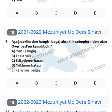
A
B
C
D
E
2021-2022 Mezuniyet Üç Ders Sınavı
15
A
B
C
D
E
2022-2023 Mezuniyet Üç Ders Sınavı
16