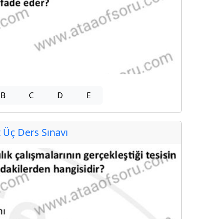
B
C
D
E
Üç Ders Sınavı