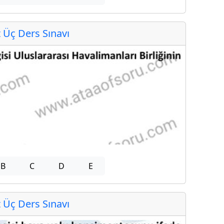
Üç Ders Sınavı
B
C
D
E
Üç Ders Sınavı