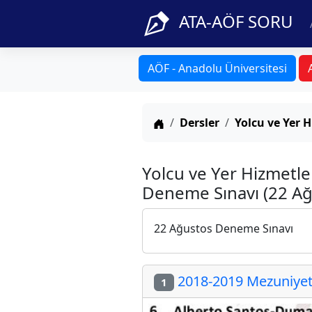
ATA-AÖF SORU
AÖF - Anadolu Üniversitesi
Anasayfa
Dersler
Yolcu ve Yer H
Yolcu ve Yer Hizmetle
Deneme Sınavı (22 Ağ
22 Ağustos Deneme Sınavı
2018-2019 Mezuniyet 
1