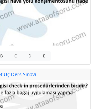
B
C
D
E
 Üç Ders Sınavı