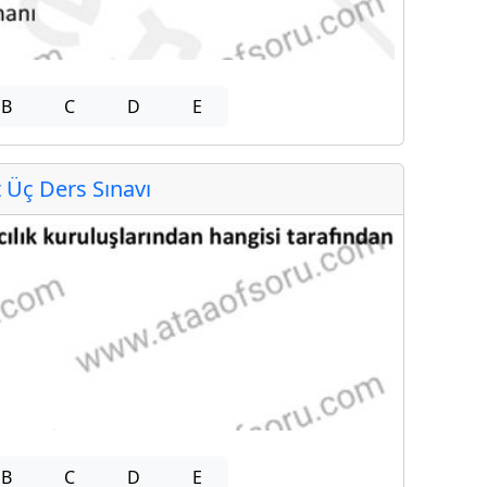
B
C
D
E
Üç Ders Sınavı
B
C
D
E