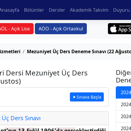
Anasayfa
Bölümler
Dersler
Akademik Takvim
Duyuru 
AÖL - Açık Lise
AÖO - Açık Ortaokul
izmetleri
Mezuniyet Üç Ders Deneme Sınavı (22 Ağusto
ri Dersi Mezuniyet Üç Ders
Diğe
Dene
ustos)
2024
Sınava Başla
2024
2024
Üç Ders Sınavı
2024