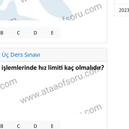
2023
B
C
D
E
Üç Ders Sınavı
B
C
D
E