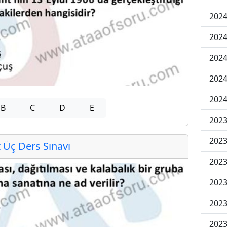
2024
2024
2024
202
202
B
C
D
E
2023
2023
Üç Ders Sınavı
2023
2023
2023
2023