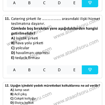
A
B
C
D
E
A
B
C
D
E