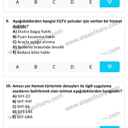
A
B
C
D
E
A
B
C
D
E