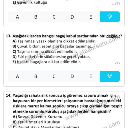
A
B
C
D
E
A
B
C
D
E