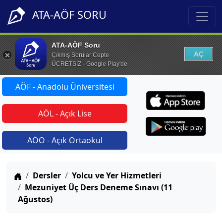
ATA-AÖF SORU
ATA-AÖF Soru
AÇ
Çıkmış Sorular Cepte
ÜCRETSİZ - Google Play'de
AÖF - Anadolu Üniversitesi
AÖL - Açık Lise
AÖO - Açık Ortaokul
Anasayfa
Dersler
Yolcu ve Yer Hizmetleri
Mezuniyet Üç Ders Deneme Sınavı (11
Ağustos)