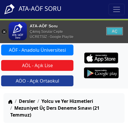
ATA-AÖF SORU
ATA-AÖF Soru
AÇ
Çıkmış Sorular Cepte
ÜCRETSİZ - Google Play'de
AÖF - Anadolu Üniversitesi
AÖL - Açık Lise
AÖO - Açık Ortaokul
Anasayfa
Dersler
Yolcu ve Yer Hizmetleri
Mezuniyet Üç Ders Deneme Sınavı (21
Temmuz)