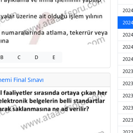
2024
2024
2024
2024
B
C
D
E
2024
202
mi Final Sınavı
202
202
2023
2023
2023