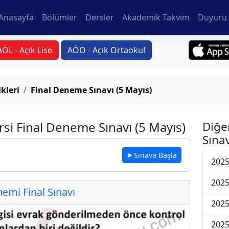
Anasayfa
Bölümler
Dersler
Akademik Takvim
Duyuru 
AÖL - Açık Lise
AÖO - Açık Ortaokul
kleri
Final Deneme Sınavı (5 Mayıs)
rsi Final Deneme Sınavı (5 Mayıs)
Diğe
Sınav
Sınava Başla
2025
2025
mi Final Sınavı
2025
2025