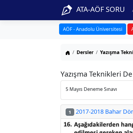
ATA-AÖF SORU
AÖF - Anadolu Üniversitesi
Anasayfa
Dersler
Yazışma Tekni
Yazışma Teknikleri De
5 Mayıs Deneme Sınavı
2017-2018 Bahar Döne
1