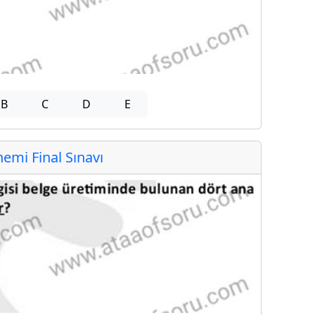
B
C
D
E
mi Final Sınavı