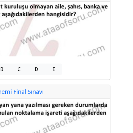
B
C
D
E
mi Final Sınavı