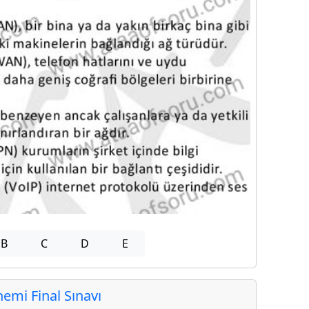
B
C
D
E
mi Final Sınavı