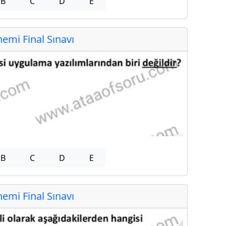
B
C
D
E
mi Final Sınavı
B
C
D
E
mi Final Sınavı