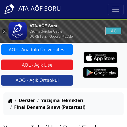
ATA-AÖF SORU
ATA-AÖF Soru
AÇ
Çıkmış Sorular Cepte
ÜCRETSİZ - Google Play'de
AÖF - Anadolu Üniversitesi
AÖL - Açık Lise
AÖO - Açık Ortaokul
Anasayfa
Dersler
Yazışma Teknikleri
Final Deneme Sınavı (Pazartesi)