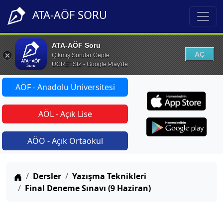
ATA-AÖF SORU
ATA-AÖF Soru
AÇ
Çıkmış Sorular Cepte
ÜCRETSİZ - Google Play'de
AÖF - Anadolu Üniversitesi
AÖL - Açık Lise
AÖO - Açık Ortaokul
Anasayfa
Dersler
Yazışma Teknikleri
Final Deneme Sınavı (9 Haziran)