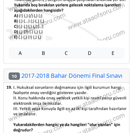
A
B
C
D
E
2017-2018 Bahar Dönemi Final Sınavı
10