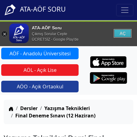
ATA-AÖF SORU
ATA-AÖF Soru
AÇ
Çıkmış Sorular Cepte
ÜCRETSİZ - Google Play'de
AÖF - Anadolu Üniversitesi
AÖL - Açık Lise
AÖO - Açık Ortaokul
Anasayfa
Dersler
Yazışma Teknikleri
Final Deneme Sınavı (12 Haziran)