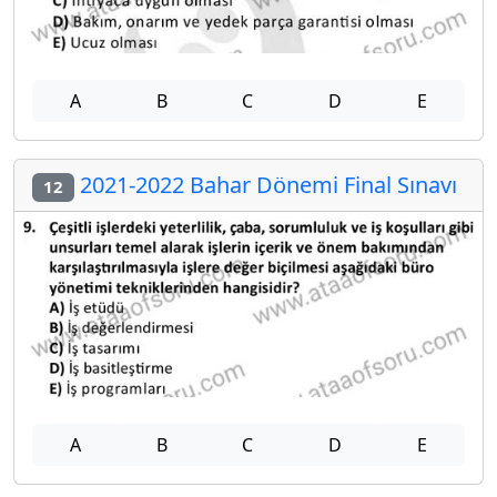
A
B
C
D
E
2021-2022 Bahar Dönemi Final Sınavı
12
A
B
C
D
E