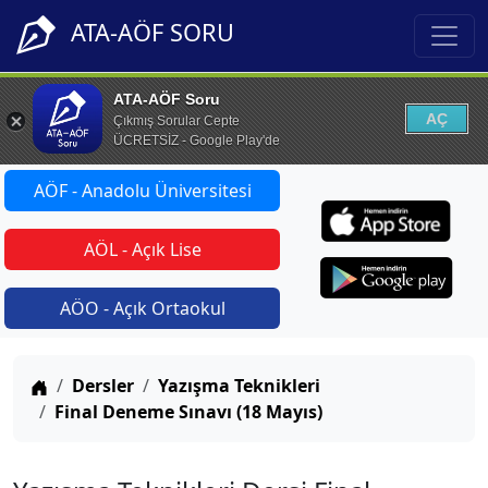
ATA-AÖF SORU
ATA-AÖF Soru
AÇ
Çıkmış Sorular Cepte
ÜCRETSİZ - Google Play'de
AÖF - Anadolu Üniversitesi
AÖL - Açık Lise
AÖO - Açık Ortaokul
Anasayfa
Dersler
Yazışma Teknikleri
Final Deneme Sınavı (18 Mayıs)