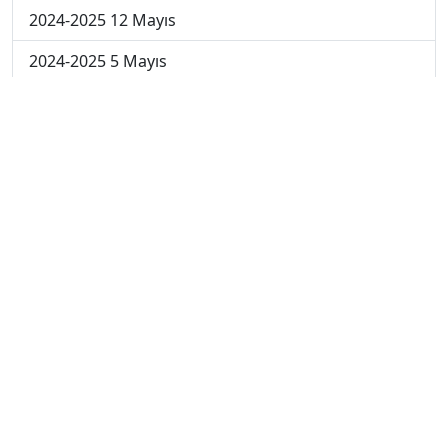
2024-2025 12 Mayıs
2024-2025 5 Mayıs
2024-2025 28 Nisan
2024-2025 21 Nisan
2024-2025 14 Nisan
2023-2024 Cuma
2023-2024 Perşembe
2023-2024 Çarşamba
2023-2024 Salı
2023-2024 Pazartesi
2023-2024 5. Hafta