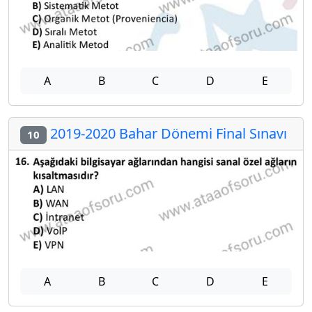
A
B
C
D
E
2019-2020 Bahar Dönemi Final Sınavı
10
A
B
C
D
E