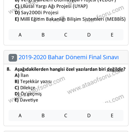
A
B
C
D
E
2019-2020 Bahar Dönemi Final Sınavı
7
A
B
C
D
E