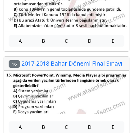
A
B
C
D
E
2017-2018 Bahar Dönemi Final Sınavı
16
A
B
C
D
E