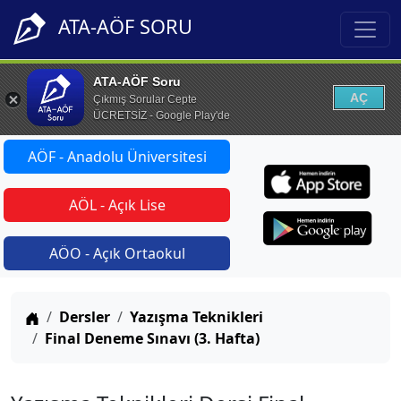
ATA-AÖF SORU
ATA-AÖF Soru
AÇ
Çıkmış Sorular Cepte
ÜCRETSİZ - Google Play'de
AÖF - Anadolu Üniversitesi
AÖL - Açık Lise
AÖO - Açık Ortaokul
Anasayfa
Dersler
Yazışma Teknikleri
Final Deneme Sınavı (3. Hafta)