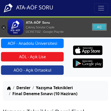
ATA-AÖF SORU
ATA-AÖF Soru
AÇ
Çıkmış Sorular Cepte
ÜCRETSİZ - Google Play'de
AÖF - Anadolu Üniversitesi
AÖL - Açık Lise
AÖO - Açık Ortaokul
Anasayfa
Dersler
Yazışma Teknikleri
Final Deneme Sınavı (10 Haziran)