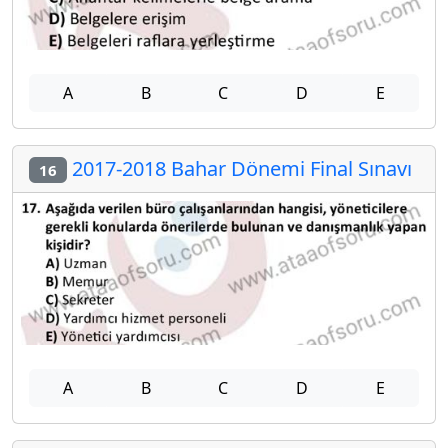
A
B
C
D
E
2017-2018 Bahar Dönemi Final Sınavı
16
A
B
C
D
E