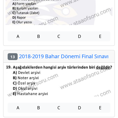
A
B
C
D
E
2018-2019 Bahar Dönemi Final Sınavı
13
A
B
C
D
E