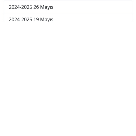
2024-2025 26 Mayıs
2024-2025 19 Mayıs
2024-2025 12 Mayıs
2024-2025 5 Mayıs
2024-2025 28 Nisan
2024-2025 21 Nisan
2024-2025 14 Nisan
2023-2024 Cuma
2023-2024 Perşembe
2023-2024 Çarşamba
2023-2024 Salı