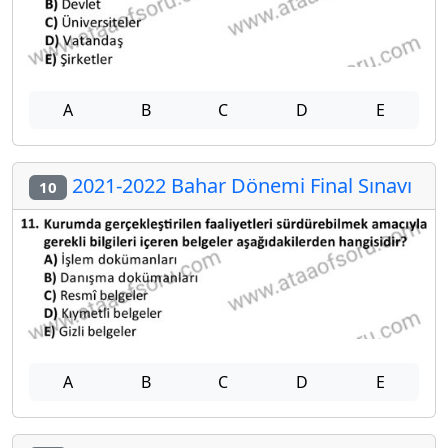
A
B
C
D
E
2021-2022 Bahar Dönemi Final Sınavı
10
A
B
C
D
E