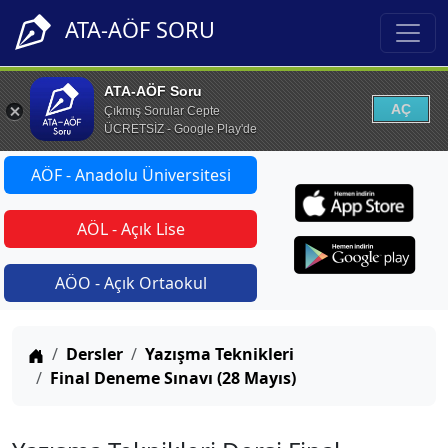
ATA-AÖF SORU
ATA-AÖF Soru
AÇ
Çıkmış Sorular Cepte
ÜCRETSİZ - Google Play'de
AÖF - Anadolu Üniversitesi
AÖL - Açık Lise
AÖO - Açık Ortaokul
Anasayfa
Dersler
Yazışma Teknikleri
Final Deneme Sınavı (28 Mayıs)