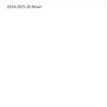
2024-2025 28 Nisan
2024-2025 21 Nisan
2024-2025 14 Nisan
2023-2024 Cuma
2023-2024 Perşembe
2023-2024 Çarşamba
2023-2024 Salı
2023-2024 Pazartesi
2023-2024 5. Hafta
2023-2024 4. Hafta
2023-2024 3. Hafta