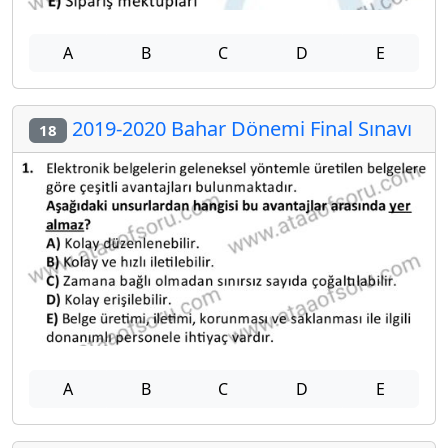
A
B
C
D
E
2019-2020 Bahar Dönemi Final Sınavı
18
A
B
C
D
E