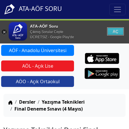
ATA-AÖF SORU
ATA-AÖF Soru
AÇ
Çıkmış Sorular Cepte
ÜCRETSİZ - Google Play'de
AÖF - Anadolu Üniversitesi
AÖL - Açık Lise
AÖO - Açık Ortaokul
Anasayfa
Dersler
Yazışma Teknikleri
Final Deneme Sınavı (4 Mayıs)