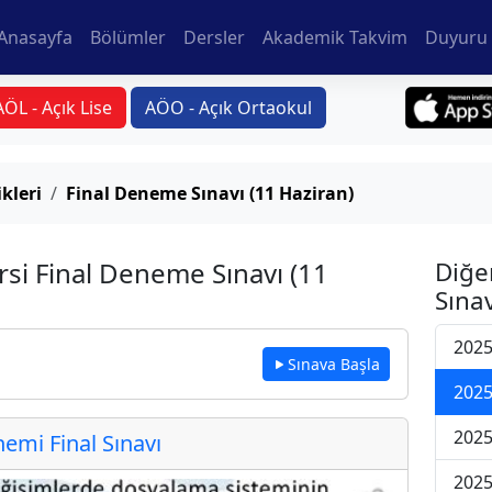
Anasayfa
Bölümler
Dersler
Akademik Takvim
Duyuru 
AÖL - Açık Lise
AÖO - Açık Ortaokul
kleri
Final Deneme Sınavı (11 Haziran)
rsi Final Deneme Sınavı (11
Diğe
Sınav
2025
Sınava Başla
2025
2025
mi Final Sınavı
2025