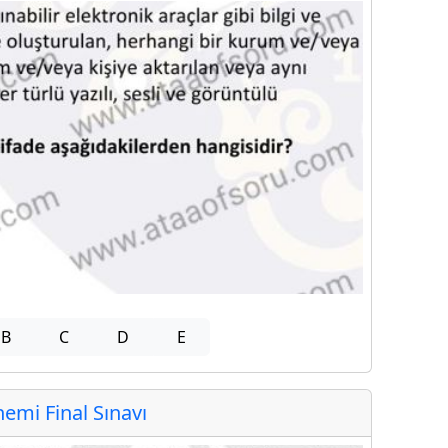
B
C
D
E
mi Final Sınavı