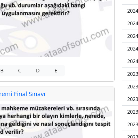
2024
2024
2024
2024
2024
B
C
D
E
202
202
mi Final Sınavı
202
2023
2023
2023