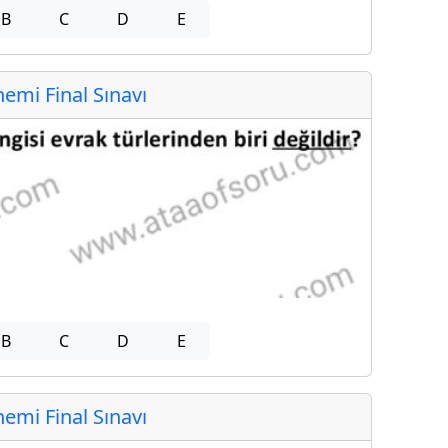
B
C
D
E
mi Final Sınavı
B
C
D
E
mi Final Sınavı