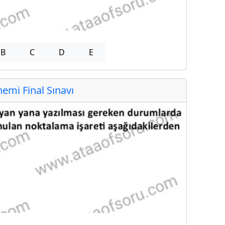
B
C
D
E
mi Final Sınavı