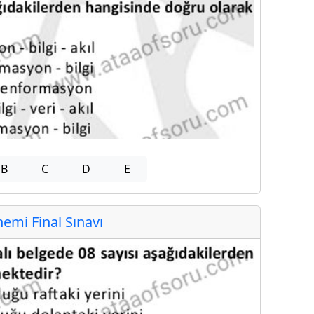
B
C
D
E
mi Final Sınavı