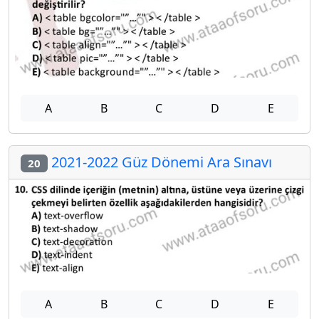
A
B
C
D
E
2021-2022 Güz Dönemi Ara Sınavı
20
A
B
C
D
E