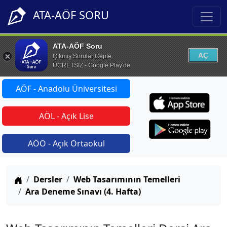
ATA-AÖF SORU
ATA-AÖF Soru
AÇ
Çıkmış Sorular Cepte
ÜCRETSİZ - Google Play'de
AÖF - Anadolu Üniversitesi
AÖL - Açık Lise
AÖO - Açık Ortaokul
Anasayfa
Dersler
Web Tasarımının Temelleri
Ara Deneme Sınavı (4. Hafta)