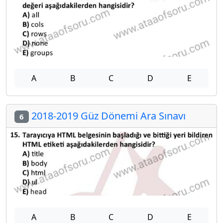
A
B
C
D
E
2018-2019 Güz Dönemi Ara Sınavı
6
A
B
C
D
E