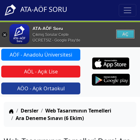
ATA-AÖF SORU
ATA-AÖF Soru
AÇ
Çıkmış Sorular Cepte
ÜCRETSİZ - Google Play'de
AÖF - Anadolu Üniversitesi
AÖL - Açık Lise
AÖO - Açık Ortaokul
Anasayfa
Dersler
Web Tasarımının Temelleri
Ara Deneme Sınavı (6 Ekim)