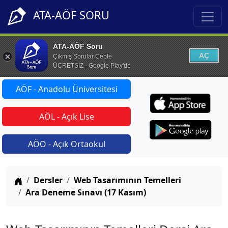
ATA-AÖF SORU
ATA-AÖF Soru
AÇ
Çıkmış Sorular Cepte
ÜCRETSİZ - Google Play'de
AÖF - Anadolu Üniversitesi
AÖL - Açık Lise
AÖO - Açık Ortaokul
Anasayfa
Dersler
Web Tasarımının Temelleri
Ara Deneme Sınavı (17 Kasım)