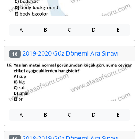
A
B
C
D
E
2019-2020 Güz Dönemi Ara Sınavı
18
A
B
C
D
E
2018-2019 Güz Dönemi Ara Sınavı
19