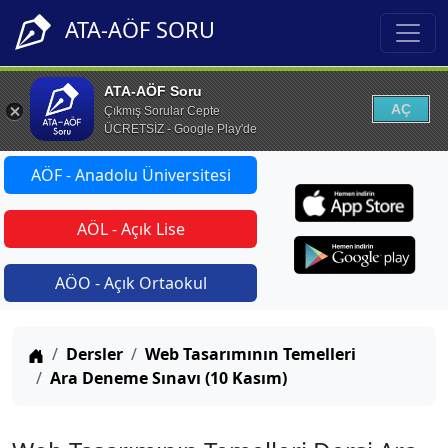
ATA-AÖF SORU
ATA-AÖF Soru
AÇ
Çıkmış Sorular Cepte
ÜCRETSİZ - Google Play'de
AÖF - Anadolu Üniversitesi
AÖL - Açık Lise
AÖO - Açık Ortaokul
Anasayfa
Dersler
Web Tasarımının Temelleri
Ara Deneme Sınavı (10 Kasım)