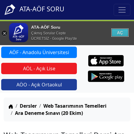
ATA-AÖF SORU
ATA-AÖF Soru
AÇ
Çıkmış Sorular Cepte
ÜCRETSİZ - Google Play'de
AÖF - Anadolu Üniversitesi
AÖL - Açık Lise
AÖO - Açık Ortaokul
Anasayfa
Dersler
Web Tasarımının Temelleri
Ara Deneme Sınavı (20 Ekim)