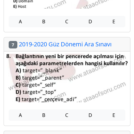
A
B
C
D
E
2019-2020 Güz Dönemi Ara Sınavı
7
A
B
C
D
E