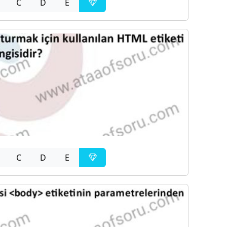
C
D
E
C
D
E