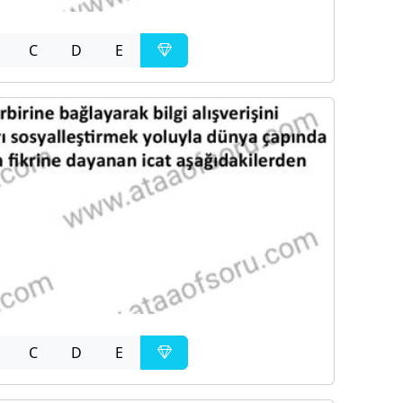
C
D
E
C
D
E