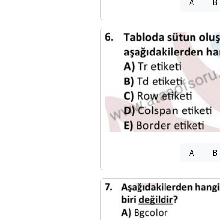
A
B
A
B