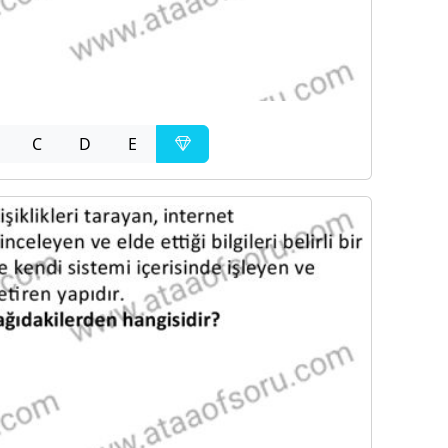
C
D
E