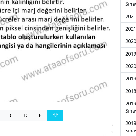
Sına
2021
2021
2020
2019
2020
2019
2018
2019
Sına
C
D
E
2018
Sına