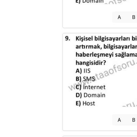
A
B
A
B