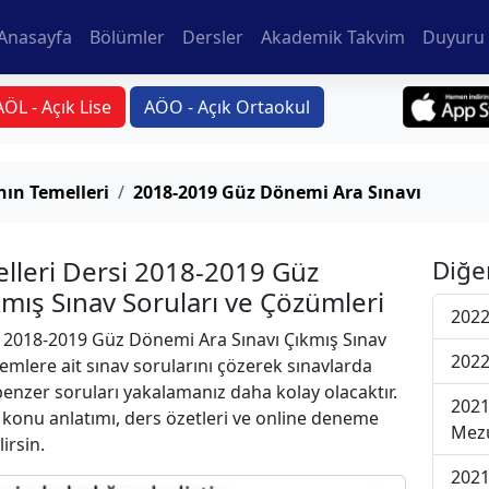
Anasayfa
Bölümler
Dersler
Akademik Takvim
Duyuru 
AÖL - Açık Lise
AÖO - Açık Ortaokul
ın Temelleri
2018-2019 Güz Dönemi Ara Sınavı
lleri Dersi 2018-2019 Güz
Diğe
mış Sınav Soruları ve Çözümleri
2022
2018-2019 Güz Dönemi Ara Sınavı Çıkmış Sınav
2022
emlere ait sınav sorularını çözerek sınavlarda
 benzer soruları yakalamanız daha kolay olacaktır.
2021
r konu anlatımı, ders özetleri ve online deneme
Mezu
lirsin.
2021