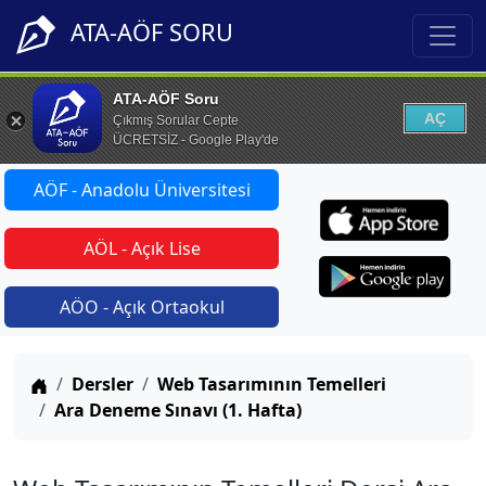
ATA-AÖF SORU
ATA-AÖF Soru
AÇ
Çıkmış Sorular Cepte
ÜCRETSİZ - Google Play'de
AÖF - Anadolu Üniversitesi
AÖL - Açık Lise
AÖO - Açık Ortaokul
Anasayfa
Dersler
Web Tasarımının Temelleri
Ara Deneme Sınavı (1. Hafta)