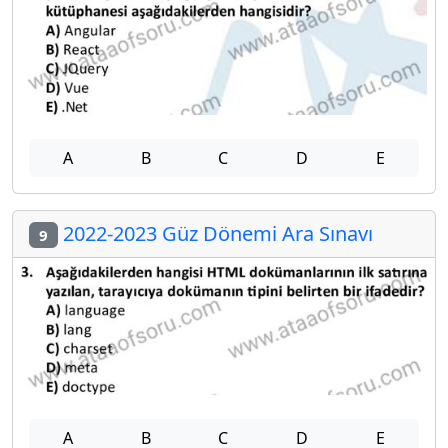
A
B
C
D
E
2022-2023 Güz Dönemi Ara Sınavı
9
A
B
C
D
E