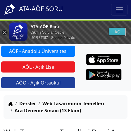
ATA-AÖF SORU
ATA-AÖF Soru
AÇ
Çıkmış Sorular Cepte
ÜCRETSİZ - Google Play'de
AÖF - Anadolu Üniversitesi
AÖL - Açık Lise
AÖO - Açık Ortaokul
Anasayfa
Dersler
Web Tasarımının Temelleri
Ara Deneme Sınavı (13 Ekim)