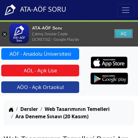
ATA-AÖF SORU
ATA-AÖF Soru
AÇ
Çıkmış Sorular Cepte
ÜCRETSİZ - Google Play'de
AÖF - Anadolu Üniversitesi
AÖL - Açık Lise
AÖO - Açık Ortaokul
Anasayfa
Dersler
Web Tasarımının Temelleri
Ara Deneme Sınavı (20 Kasım)