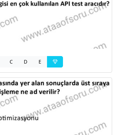
C
D
E