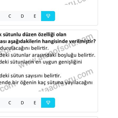
C
D
E
C
D
E