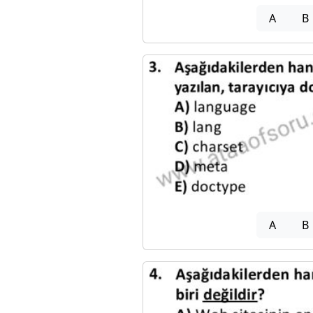
A
B
A
B