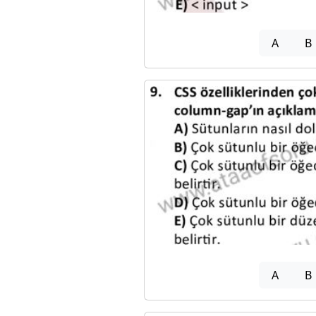
A
B
A
B