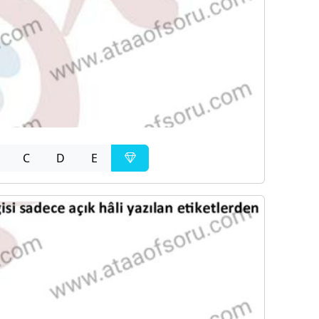
C
D
E