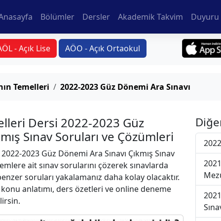
Anasayfa
Bölümler
Dersler
Akademik Takvim
Duyuru 
AÖL - Açık Lise
AÖO - Açık Ortaokul
ın Temelleri
2022-2023 Güz Dönemi Ara Sınavı
lleri Dersi 2022-2023 Güz
Diğe
mış Sınav Soruları ve Çözümleri
2022
2022-2023 Güz Dönemi Ara Sınavı Çıkmış Sınav
2021
emlere ait sınav sorularını çözerek sınavlarda
Mezu
 benzer soruları yakalamanız daha kolay olacaktır.
r konu anlatımı, ders özetleri ve online deneme
2021
lirsin.
Sına