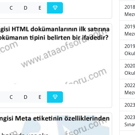
2018
C
D
E
Mezu
2019
Mezu
2019
Okul
2020
Okul
2022
Mezu
C
D
E
2023
2023
Sına