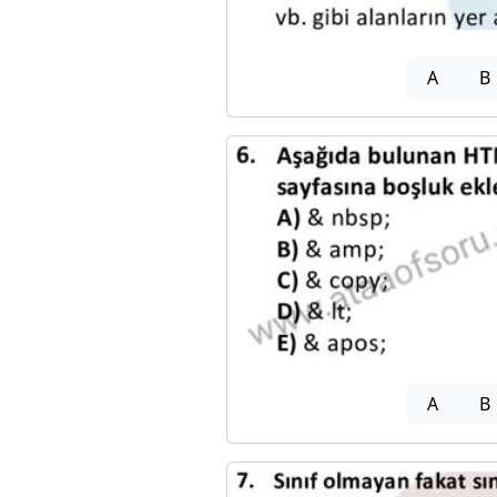
A
B
A
B