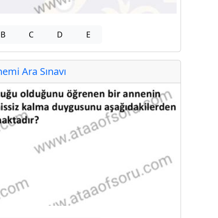
B
C
D
E
emi Ara Sınavı