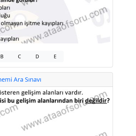
B
C
D
E
emi Ara Sınavı