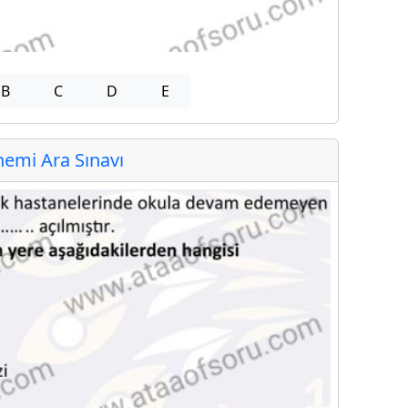
B
C
D
E
emi Ara Sınavı