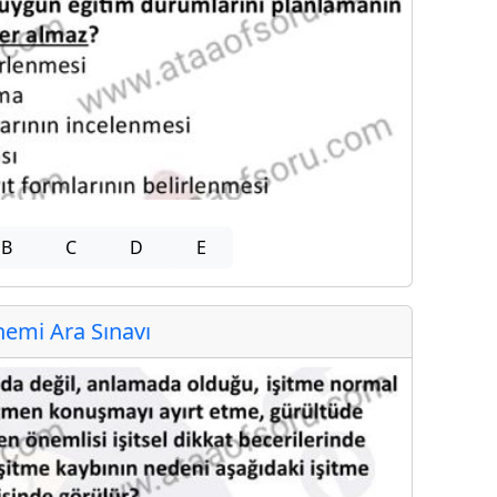
B
C
D
E
emi Ara Sınavı