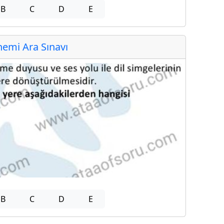
B
C
D
E
emi Ara Sınavı
B
C
D
E