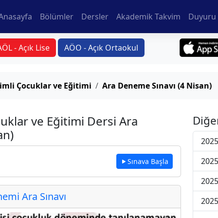
Anasayfa
Bölümler
Dersler
Akademik Takvim
Duyuru 
AÖL - Açık Lise
AÖO - Açık Ortaokul
imli Çocuklar ve Eğitimi
Ara Deneme Sınavı (4 Nisan)
uklar ve Eğitimi Dersi Ara
Diğe
an)
2025
2025
Sınava Başla
2025
emi Ara Sınavı
2025