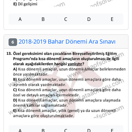
A
B
C
D
E
2018-2019 Bahar Dönemi Ara Sınavı
6
A
B
C
D
E