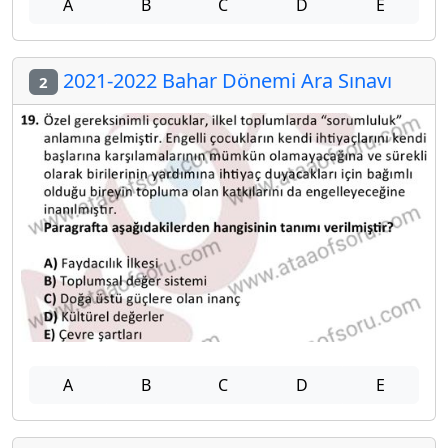
A
B
C
D
E
2021-2022 Bahar Dönemi Ara Sınavı
2
A
B
C
D
E