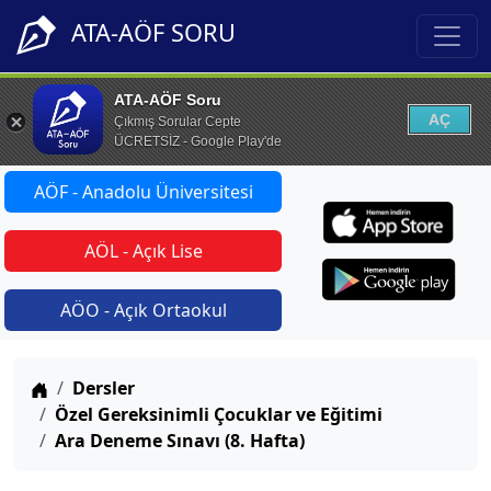
ATA-AÖF SORU
ATA-AÖF Soru
AÇ
Çıkmış Sorular Cepte
ÜCRETSİZ - Google Play'de
AÖF - Anadolu Üniversitesi
AÖL - Açık Lise
AÖO - Açık Ortaokul
Anasayfa
Dersler
Özel Gereksinimli Çocuklar ve Eğitimi
Ara Deneme Sınavı (8. Hafta)