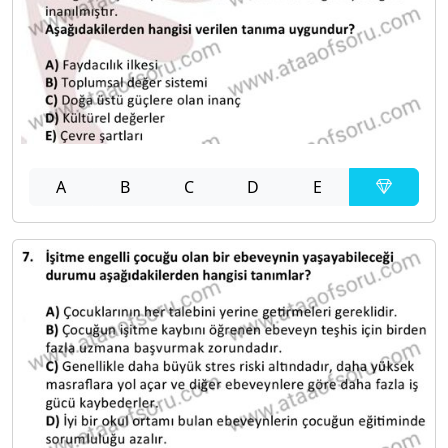
A
B
C
D
E