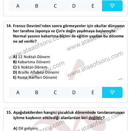
A
B
C
D
E
A
B
C
D
E