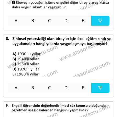
A
B
C
D
E
A
B
C
D
E