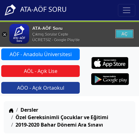
ATA-AÖF SORU
ATA-AÖF Soru
AÇ
Çıkmış Sorular Cepte
ÜCRETSİZ - Google Play'de
AÖF - Anadolu Üniversitesi
AÖL - Açık Lise
AÖO - Açık Ortaokul
Anasayfa
Dersler
Özel Gereksinimli Çocuklar ve Eğitimi
2019-2020 Bahar Dönemi Ara Sınavı