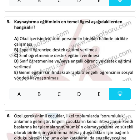
A
B
C
D
E
A
B
C
D
E