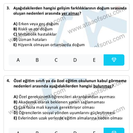
A
B
C
D
E