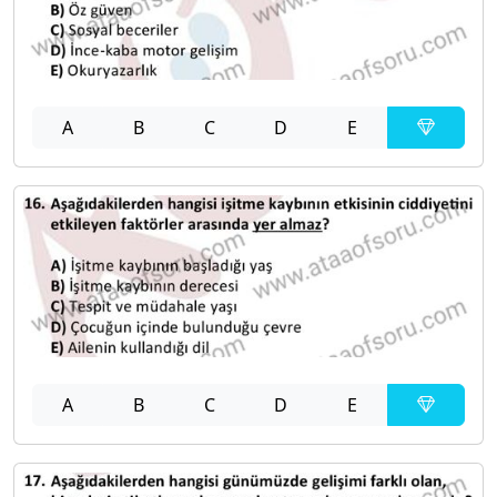
A
B
C
D
E
A
B
C
D
E