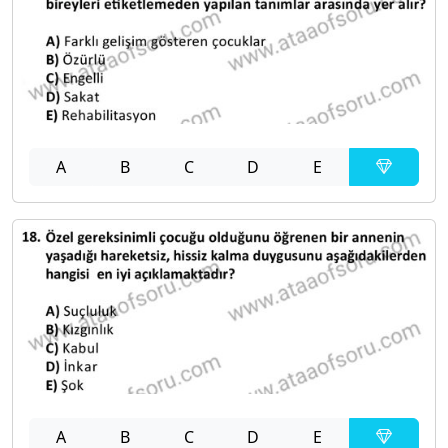
A
B
C
D
E
A
B
C
D
E