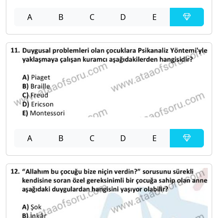
A
B
C
D
E
A
B
C
D
E