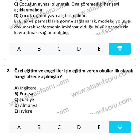
A
B
C
D
E
A
B
C
D
E