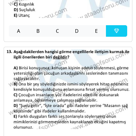
A
B
C
D
E