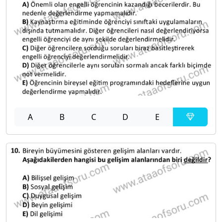
A
B
C
D
E