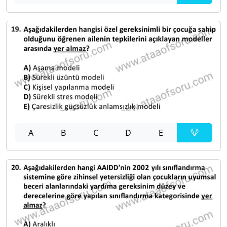
A
B
C
D
E