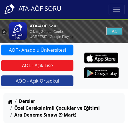
ATA-AÖF SORU
ATA-AÖF Soru
AÇ
Çıkmış Sorular Cepte
ÜCRETSİZ - Google Play'de
AÖF - Anadolu Üniversitesi
AÖL - Açık Lise
AÖO - Açık Ortaokul
Anasayfa
Dersler
Özel Gereksinimli Çocuklar ve Eğitimi
Ara Deneme Sınavı (9 Mart)