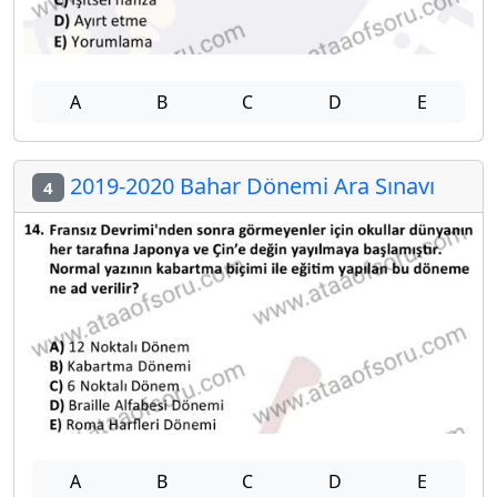
A
B
C
D
E
2019-2020 Bahar Dönemi Ara Sınavı
4
A
B
C
D
E