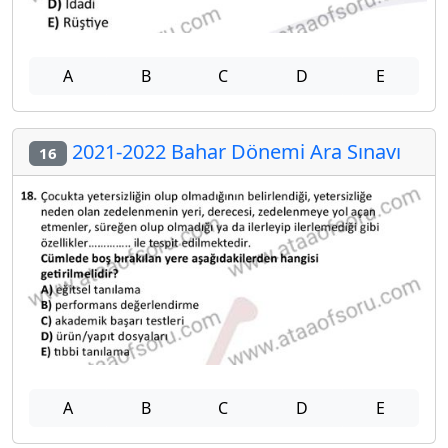
A
B
C
D
E
2021-2022 Bahar Dönemi Ara Sınavı
16
A
B
C
D
E