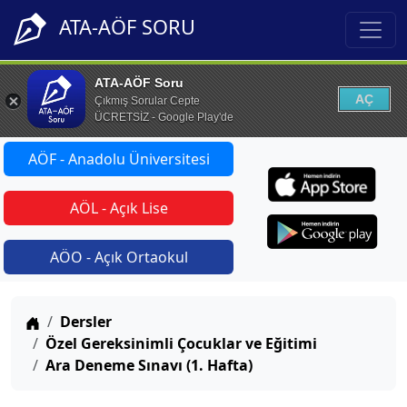
ATA-AÖF SORU
ATA-AÖF Soru
AÇ
Çıkmış Sorular Cepte
ÜCRETSİZ - Google Play'de
AÖF - Anadolu Üniversitesi
AÖL - Açık Lise
AÖO - Açık Ortaokul
Anasayfa
Dersler
Özel Gereksinimli Çocuklar ve Eğitimi
Ara Deneme Sınavı (1. Hafta)