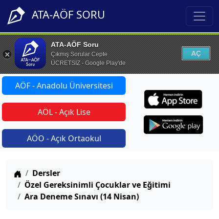
ATA-AÖF SORU
ATA-AÖF Soru
AÇ
Çıkmış Sorular Cepte
ÜCRETSİZ - Google Play'de
AÖF - Anadolu Üniversitesi
AÖL - Açık Lise
AÖO - Açık Ortaokul
Anasayfa
Dersler
Özel Gereksinimli Çocuklar ve Eğitimi
Ara Deneme Sınavı (14 Nisan)