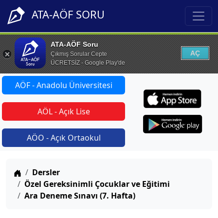
ATA-AÖF SORU
ATA-AÖF Soru
AÇ
Çıkmış Sorular Cepte
ÜCRETSİZ - Google Play'de
AÖF - Anadolu Üniversitesi
AÖL - Açık Lise
AÖO - Açık Ortaokul
Anasayfa
Dersler
Özel Gereksinimli Çocuklar ve Eğitimi
Ara Deneme Sınavı (7. Hafta)