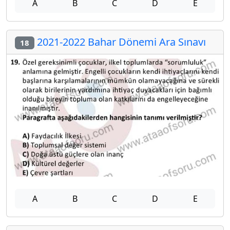
A
B
C
D
E
2021-2022 Bahar Dönemi Ara Sınavı
18
A
B
C
D
E